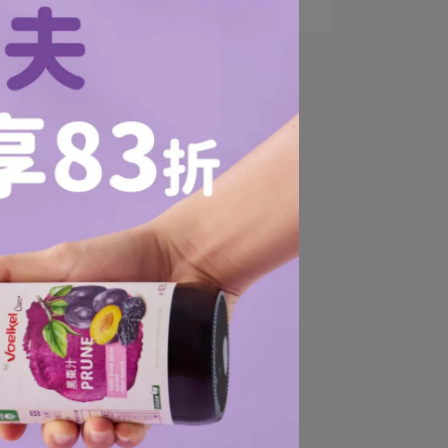
調技巧與營養保留⋯
病
蔬
抗
肝
富
維