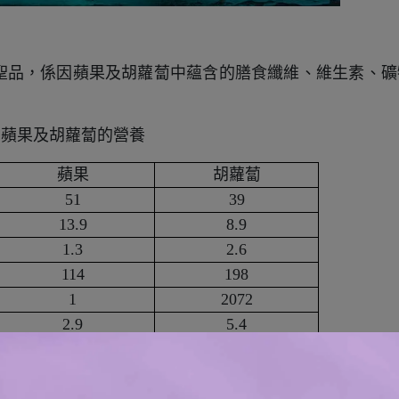
聖品，係因蘋果及胡蘿蔔中蘊含的膳食纖維、維生素、礦
蘋果及胡蘿蔔的營養
蘋果
胡蘿蔔
51
39
13.9
8.9
1.3
2.6
114
198
1
2072
2.9
5.4
蘿蔔尚存在數百種以上的天然植化素，包含多酚類、綠