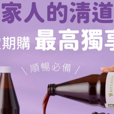
及兒茶素等，可視為天然抗氧化劑，作為預防多數慢性疾
血管疾病等
以降低心血管疾病及癌症等慢性疾病的風險，原因是因為
等天然抗氧化劑。而蘋果及胡蘿蔔皆被證實富含多種天然
、心血管疾病、幫助減重的效果。除此之外，胡蘿蔔針對
日常生活中適當攝取蘋果及胡蘿蔔有助於維持身體健康。
持，
18
歲以上健康成人每天約需
500~600
m
g RE
，而胡蘿蔔
E
，因此每日僅需攝取約
30
克胡蘿蔔即可攝取到一日所需