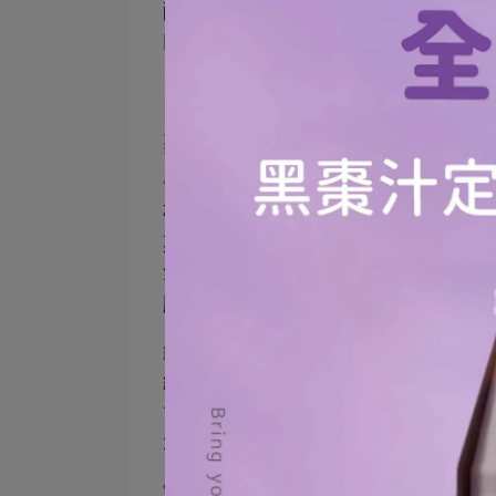
酸、槲皮素、類胡蘿蔔素、玉米黃素
的良好食物來源。
蘋果胡蘿蔔汁的功效及好處
作為天然抗氧化劑，可預防癌症、心
研究表明，富含蔬菜及水果的飲食可
菜及水果含有豐富的營養素及植化素
氧化劑，具有抗糖尿病、降低膽固醇
臟、腎臟及眼部也具有益處，因此可
維持眼睛及皮膚健康
維生素
A
有助於眼睛及皮膚健康的維
含維生素
A
，每百克即含有
2072
m
g R
生素
A
。
促進消化