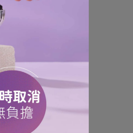
、
為
、
若