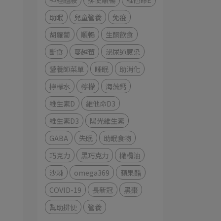
助眠
兒童營養
免疫
胡蘿蔔
順暢
生酮飲食
斷食
蔓越莓
泌尿道感染
營養師菜單
睡眠
助消化
檸檬水
檸檬
海藻鈣
維生素D
維他命D3
維生素D3
陽光維生素
GABA
失眠
助眠食物
巧克力
黑巧克力
橄欖油
沙棘
omega369
蘋果醋
COVID-19
長新冠
黑棗
幫助排便
營養