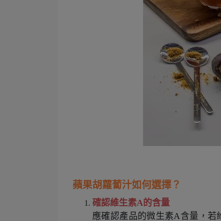
蘋果胡蘿蔔汁如何選擇？
確認維生素
A
的含量
應確認產品的微生素
A
含量，若