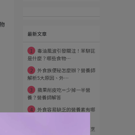
物
最新文章
1
毒油風波引發關注！苯駢芘
是什麼？哪些食物⋯
2
外食族便秘怎麼辦？營養師
解析5大原因、外⋯
3
蘋果削皮吃＝少掉一半營
養？營養師解答
4
外食容易缺乏的營養素有哪
些？外食營養均衡⋯
5
蔬菜怎麼煮營養不流失？烹
原