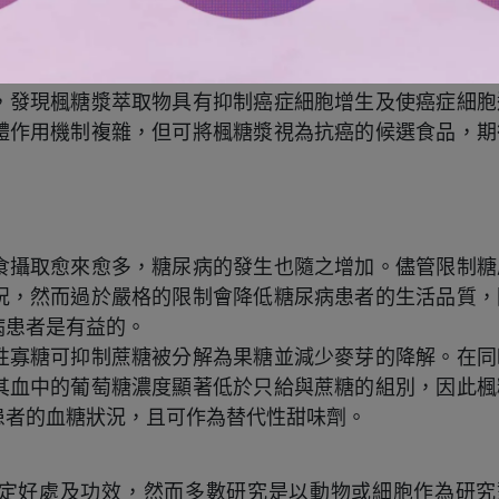
境變遷、科技發展及飲食習慣的改變，生活中出現更多潛
高，「抗癌」及「防癌」儼然成為新的健康趨勢。
，發現楓糖漿萃取物具有抑制癌症細胞增生及使癌症細胞
體作用機制複雜，但可將楓糖漿視為抗癌的候選食品，期
食攝取愈來愈多，糖尿病的發生也隨之增加。儘管限制糖
況，然而過於嚴格的限制會降低糖尿病患者的生活品質，
病患者是有益的。
性寡糖可抑制蔗糖被分解為果糖並減少麥芽的降解。在同
其血中的葡萄糖濃度顯著低於只給與蔗糖的組別，因此楓
患者的血糖狀況，且可作為替代性甜味劑。
定好處及功效，然而多數研究是以動物或細胞作為研究