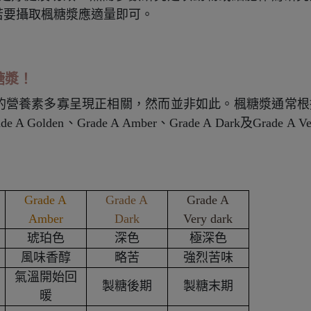
若要攝取楓糖漿應適量即可。
糖漿！
的營養素多寡呈現正相關，然而並非如此。楓糖漿通常根
de A Golden
、
Grade A Amber
、
Grade A Dark
及
Grade A Ve
Grade A
Grade A
Grade A
Amber
Dark
Very dark
琥珀色
深色
極深色
風味香醇
略苦
強烈苦味
氣溫開始回
製糖後期
製糖末期
暖