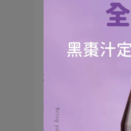
鉀
升糖指數
素食
安全性
*
熱量及營養素含量皆
與蜂蜜相比，楓糖漿擁有較低的熱量
性，是攝取糖份的較佳選擇，若想為
楓糖漿的功效與好處
楓糖漿蘊含豐富維生素、礦物質、植