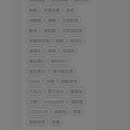
助眠
兒童營養
免疫
胡蘿蔔
順暢
生酮飲食
斷食
蔓越莓
泌尿道感染
營養師菜單
睡眠
助消化
檸檬水
檸檬
海藻鈣
維生素D
維他命D3
維生素D3
陽光維生素
GABA
失眠
助眠食物
巧克力
黑巧克力
橄欖油
沙棘
omega369
蘋果醋
COVID-19
長新冠
黑棗
幫助排便
營養