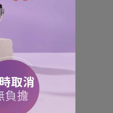
物
極
酚
，
OS
r
a
)