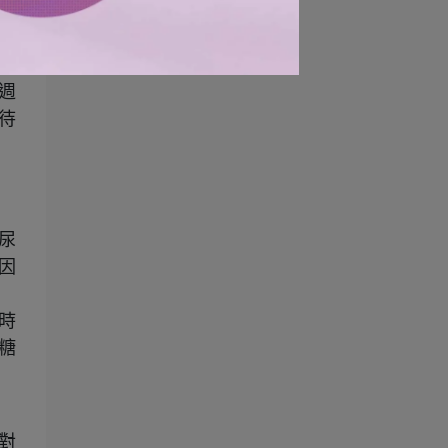
在
週
待
尿
因
時
糖
對