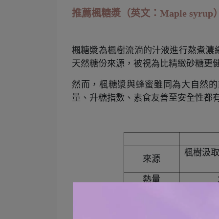
推薦楓糖漿（英文：
Maple syrup
楓糖漿為楓樹流淌的汁液進行熬煮濃
天然糖份來源，被視為比精緻砂糖更
然而，楓糖漿與蜂蜜雖同為大自然的
量、升糖指數、素食友善至安全性都
楓樹汲
來源
熱量
總碳水化合
物