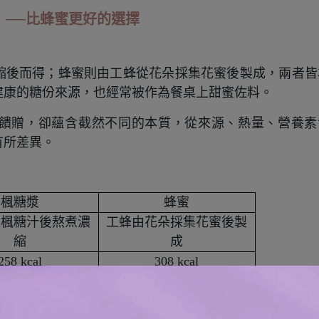
）──比蜂蜜更好的選擇
縮後而得；蜂蜜則由工蜂從花朵採集花蜜後製成，兩者皆
健康的糖份來源，也經常被作為餐桌上甜蜜佐料。
饋贈，卻蘊含截然不同的本質，從來源、熱量、營養素
有所差異。
楓糖漿
蜂蜜
取楓糖汁後熬煮濃
工蜂由花朵採集花蜜後製
縮
成
258 kcal
308 kcal
66.6 g
79.6 g