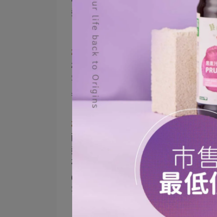
漿內，是營養價值極高的食品。
楓糖漿功效一：抗氧化
楓糖漿中的抗氧化物質包含醣基酚
等。研究中發現，楓糖漿具有清除自
具潛力的抗氧化食品。
楓糖漿功效二：抗發炎
酚類物質等除了具有抗氧化效果外，
類化合物──魁北克酚
(Quebecol)
，此
研究亦發現每天餵食高脂飲食誘導肥
(nitric oxide species)
、
IL-6 (Interleukin-
等，降低身體發炎狀況可有效減緩代