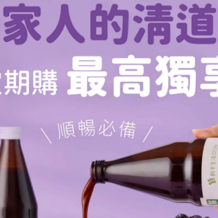
149 mg
52 mg
54
61
有疑慮
(
因需經由蜜蜂產
純素食
製
)
因含微量肉毒桿菌
幾乎無危害
未滿一歲嬰兒不宜食用
以
100
克計，資料來源：
食品營養成分資料庫
、碳水化合物與升糖指數，卻擁有更高的礦物質含量及安
日常餐食增添一抹甜，建議可以將楓糖漿作為優先選擇。
化素、多酚類物質等，更有數種多酚類物質僅存在於純楓