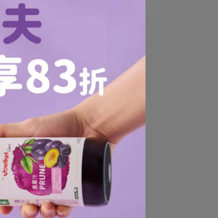
調技巧與營養保留⋯
全
糖