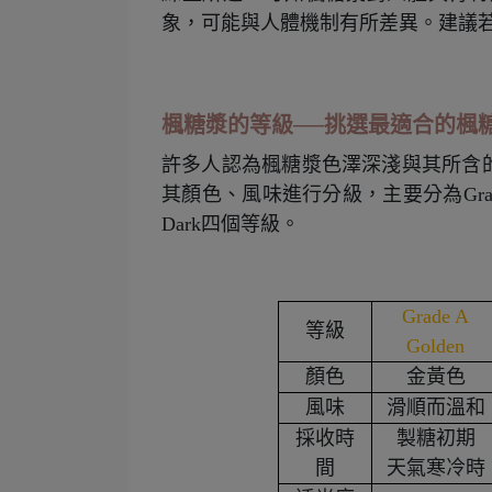
象，可能與人體機制有所差異。建議
楓糖漿的等級──挑選最適合的楓
許多人認為楓糖漿色澤深淺與其所含
其顏色、風味進行分級，主要分為
Gra
Dark
四個等級。
Grade A
等級
Golden
顏色
金黃色
風味
滑順而溫和
採收時
製糖初期
間
天氣寒冷時