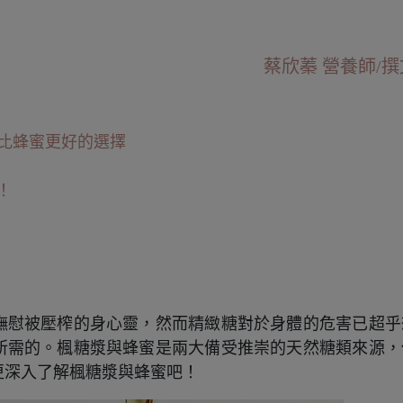
蔡欣蓁 營養師/撰
─比蜂蜜更好的選擇
！
撫慰被壓榨的身心靈，然而精緻糖對於身體的危害已超乎
所需的。楓糖漿與蜂蜜是兩大備受推崇的天然糖類來源，
更深入了解楓糖漿與蜂蜜吧！