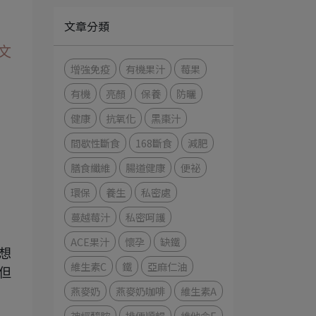
文章分類
文
增強免疫
有機果汁
莓果
有機
亮顏
保養
防曬
健康
抗氧化
黑棗汁
間歇性斷食
168斷食
減肥
膳食纖維
腸道健康
便祕
環保
養生
私密處
蔓越莓汁
私密呵護
ACE果汁
懷孕
缺鐵
想
維生素C
鐵
亞麻仁油
但
燕麥奶
燕麥奶咖啡
維生素A
神經醯胺
排便順暢
維他命E