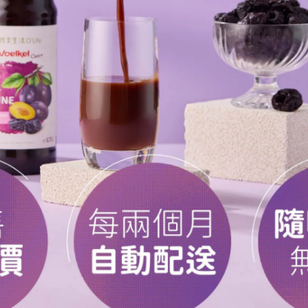
類
(glycosylated phenolics)
、苷元
(aglycones)
、多酚類化合
由基的能力，其抗氧化能力優於新鮮草莓及維生素
C
，為
亦可同時調節發炎狀況。科學家還發現僅存於楓糖漿中的
化合物被認為宇楓糖漿的抗發炎生物活性相關。除此之外
胖的小鼠楓糖漿，可顯著降低血液中的發炎物質，包含
N
6)
、
PGE2 (Prostaglandin 2)
及
TNF-
a
(Tumor necrosis facto
謝性疾病的發生，包括肥胖、糖尿病、心血管疾病等。