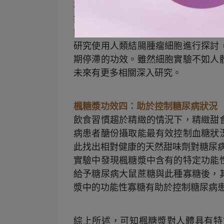
楓糖漿功效三：抗癌
癌症幾乎充斥在所有人身邊，隨著環
的致癌因子，導致癌症發生率屢創新
研究使用人類結腸腫瘤細胞進行探討
期停滯的功效。雖然細胞實驗不如人
未來有更多相關深入研究。
楓糖漿功效四：助於控制糖尿病狀況
飲食習慣趨於精緻的情況下，精緻甜
病患者醣份攝取能最有效控制血糖狀
此找出相對健康的天然甜味劑對糖尿
實驗中發現楓糖漿中含有的特定功能
給予糖尿病大鼠蔗糖與此種寡糖後，
漿中的功能性寡糖有助於控制糖尿病
綜上所述，可知楓糖漿對人體具有特