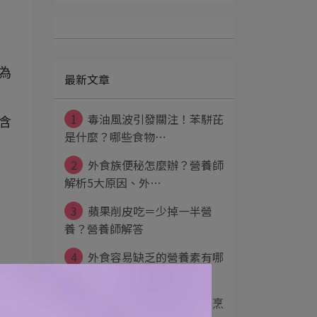
為
最新文章
1
毒油風波引發關注！苯駢芘
含
是什麼？哪些食物⋯
2
外食族便秘怎麼辦？營養師
解析5大原因、外⋯
3
蘋果削皮吃＝少掉一半營
養？營養師解答
4
外食容易缺乏的營養素有哪
些？外食營養均衡⋯
5
蔬菜怎麼煮營養不流失？烹