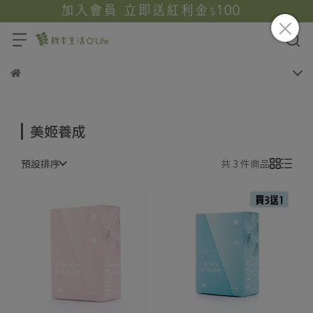
美姬養成
預設排序
共 3 件商品