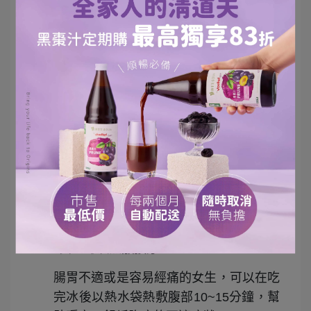
高血壓、胃痛患者要避免刺激冰品
吃冰太快、太多會刺激交感神經，使血管
快速收縮！血管收縮可能引起頭痛、血壓
上升等症狀，腸胃比較弱的人也要特別注
意。
喝
純薑汁
，平衡溫補
薑性溫、味辛，是吃冰後的暖和好食材，
吃完冰之後，可以漸進式的先喝溫開水、
再喝杯純薑汁，有祛寒的效果。
女生可以熱敷按摩
腸胃不適或是容易經痛的女生，可以在吃
完冰後以熱水袋熱敷腹部10~15分鐘，幫