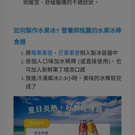
助暖宮、舒緩腹痛的不適症狀。
如何製作水果冰? 營養師推薦的水果冰棒
食譜
將
莓果果昔
、
芒果果昔
倒入製冰容器中
依個人口味加水稀釋 (或直接使用)
，也
可加入新鮮果丁增添口感
放進冷凍庫冰2-3小時，美味的冰棒就完
成了