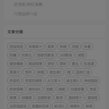
部落客/網紅推薦
代理品牌介紹
文章分類
增強免疫
有機果汁
莓果
有機
亮顏
保養
防曬
抗氧化
間歇性斷食
168斷食
減肥
膳食纖維
腸道健康
便祕
環保
養生
私密處
黑棗汁
懷孕
缺鐵
維生素C
鐵
亞麻仁油
燕麥奶
燕麥奶咖啡
ACE果汁
維生素A
神經醯胺
排便順暢
維他命E
助眠
睡眠
兒童營養
免疫
健康
胡蘿蔔
生酮飲食
斷食
蔓越莓汁
蔓越莓
泌尿道感染
營養師菜單
助消化
檸檬水
檸檬