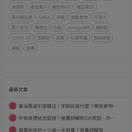
海藻鈣
維生素D
維他命D3
維生素D3
陽光維生素
GABA
失眠
助眠食物
巧克力
黑巧克力
橄欖油
沙棘
omega369
蘋果醋
COVID-19
長新冠
黑棗
私密呵護
幫助排便
順暢
營養
最新文章
1
毒油風波引發關注！苯駢芘是什麼？哪些食物⋯
2
外食族便秘怎麼辦？營養師解析5大原因、外⋯
3
蘋果削皮吃＝少掉一半營養？營養師解答