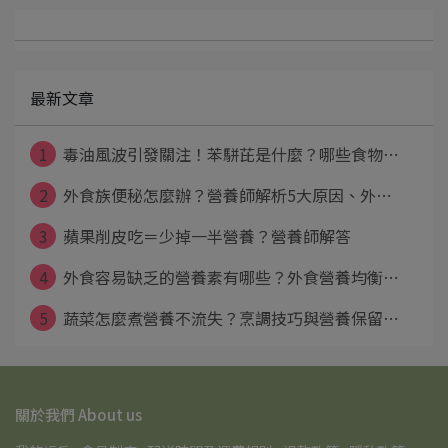
最新文章
1
毒油風波引發關注！苯駢芘是什麼？哪些食物⋯
2
外食族便秘怎麼辦？營養師解析5大原因、外⋯
3
蘋果削皮吃＝少掉一半營養？營養師解答
4
外食容易缺乏的營養素有哪些？外食營養均衡⋯
5
蔬菜怎麼煮營養不流失？烹調技巧與營養保留⋯
關於我們 About us