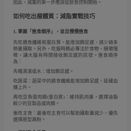
因此，減重的第一步應該從飲食控制開始。
如何吃出瘦體質：減脂實戰技巧
1. 掌握「進食順序」，並且慢慢進食
先吃膳食纖維和蛋白質，能增加飽足感、減少過多
熱量攝取。另外，吃飯時務必專注於食物，細嚼慢
嚥，讓大腦有時間接收飽足感的訊號。進食順序
為：
先喝清湯或水：增加飽足感。
吃蔬菜：蔬菜中的膳食纖維能增加飽足感，延緩血
糖上升。
再吃豆魚蛋肉類(蛋白質)：維持肌肉量，選擇油脂
較少的豆製品或肉類。
後吃主食：最後吃主食可以幫助攝取量減少，優先
選擇原型澱粉。