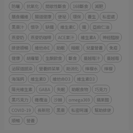
防曬
抗氧化
間歇性斷食
168斷食
減肥
膳食纖維
腸道健康
便祕
環保
養生
私密處
黑棗汁
懷孕
缺鐵
維生素C
鐵
亞麻仁油
燕麥奶
燕麥奶咖啡
ACE果汁
維生素A
神經醯胺
排便順暢
維他命E
助眠
睡眠
兒童營養
免疫
健康
胡蘿蔔
生酮飲食
斷食
蔓越莓汁
蔓越莓
泌尿道感染
營養師菜單
助消化
檸檬水
檸檬
海藻鈣
維生素D
維他命D3
維生素D3
陽光維生素
GABA
失眠
助眠食物
巧克力
黑巧克力
橄欖油
沙棘
omega369
蘋果醋
COVID-19
長新冠
黑棗
私密呵護
幫助排便
順暢
營養