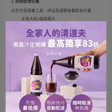
2. 控制飲食份量
以手作為測量工具，評估及調整每餐飲食份量：
主食大約1個拳頭大
蔬菜大約1~1.5個拳頭大
水果大約1個拳頭大
豆魚蛋肉類約為1個掌心的份量(厚度約與掌心
同厚)
油脂與堅果種子類約為1個拇指指節的份量
3. 選擇原型食物，減少攝取加工食品
「原型食物」是指最接近食物本身狀態，未加工或
只簡單處理便可供食用的食物。原型食物保留較多
的營養及膳食纖維，而且熱量密度較低。因此，選
擇原型食物，並減少攝取高糖、高油等加工食品攝
取是減重必要的手段。例如：以新鮮水果取代蜜餞
或水果罐頭、以蒸煮地瓜取代洋芋片等。另外，也
要克制攝取添加糖，例如手搖飲料等，容易無意識